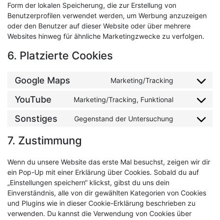
Form der lokalen Speicherung, die zur Erstellung von
Benutzerprofilen verwendet werden, um Werbung anzuzeigen
oder den Benutzer auf dieser Website oder über mehrere
Websites hinweg für ähnliche Marketingzwecke zu verfolgen.
6. Platzierte Cookies
Google Maps
Marketing/Tracking
Consent
to
YouTube
Marketing/Tracking, Funktional
Consent
service
to
google-
Sonstiges
Gegenstand der Untersuchung
Consent
service
maps
to
youtube
7. Zustimmung
service
sonstiges
Wenn du unsere Website das erste Mal besuchst, zeigen wir dir
ein Pop-Up mit einer Erklärung über Cookies. Sobald du auf
„Einstellungen speichern“ klickst, gibst du uns dein
Einverständnis, alle von dir gewählten Kategorien von Cookies
und Plugins wie in dieser Cookie-Erklärung beschrieben zu
verwenden. Du kannst die Verwendung von Cookies über