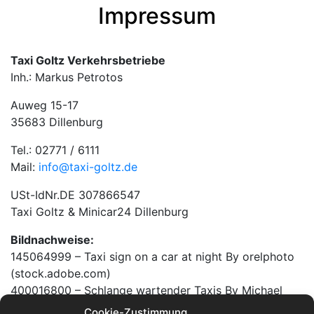
Impressum
Taxi Goltz Verkehrsbetriebe
Inh.: Markus Petrotos
Auweg 15-17
35683 Dillenburg
Tel.: 02771 / 6111
Mail:
info@taxi-goltz.de
USt-IdNr.DE 307866547
Taxi Goltz & Minicar24 Dillenburg
Bildnachweise:
145064999 – Taxi sign on a car at night By orelphoto
(stock.adobe.com)
400016800 – Schlange wartender Taxis By Michael
(stock.adobe.com)
Cookie-Zustimmung